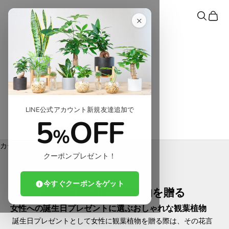
コンテンツへスキップ
東京寿園
メニュー
検索
カート
×
カテゴリ
シーンで探す
コンテンツ
よくある質問
LINE公式アカウント新規友達追加で
5
OFF
ログイン
%
カート
クーポンプレゼント！
カートが空です
今すぐクーポンをゲット
ホーム
ショップ
誕生日祝いに観葉植物を贈る
誕生日祝いに観葉植物を贈る
女性への誕生日プレゼントに選ぶおしゃれな観葉植物
誕生日プレゼントとして女性に観葉植物を贈る際は、その花言