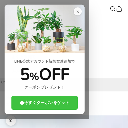
コンテンツへスキップ
東京寿園
メニュー
検索
カート
×
カテゴリ
シーンで探す
コンテンツ
よくある質問
LINE公式アカウント新規友達追加で
5
OFF
ログイン
%
カート
クーポンプレゼント！
カートが空です
Home
4号サイズのガジュマル
今すぐクーポンをゲット
ガジュマル 4号鉢 高さ約40cm グリーン
ズームイン