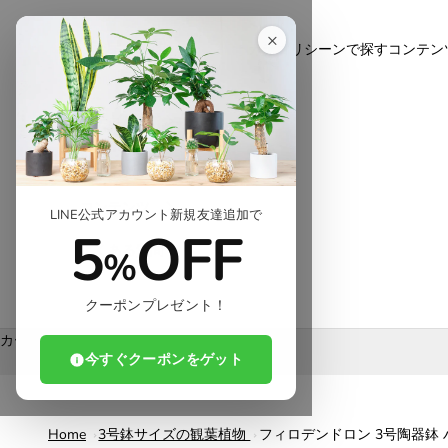
コンテンツへスキップ
東京寿園
×
カテゴリ
シーンで探す
コンテン
カテゴリ
シーンで探す
コンテンツ
LINE公式アカウント新規友達追加で
5
OFF
よくある質問
%
クーポンプレゼント！
カート
今すぐクーポンをゲット
Home
3号鉢サイズの観葉植物
フィロデンドロン 3号陶器鉢 