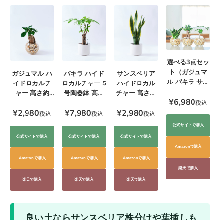
選べる3点セッ
ト（ガジュマ
ガジュマル ハ
サンスベリア
パキラ ハイド
ル パキラ サン
イドロカルチ
ハイドロカル
ロカルチャー 5
スベリア）
ャー 高さ約
チャー 高さ約
号陶器鉢 高さ
¥6,980
20cm
20cm
約55cm
税込
¥2,980
¥2,980
¥7,980
税込
税込
税込
公式サイトで購入
公式サイトで購入
公式サイトで購入
公式サイトで購入
Amazonで購入
Amazonで購入
Amazonで購入
Amazonで購入
楽天で購入
楽天で購入
楽天で購入
楽天で購入
良い土ならサンスベリア株分けや葉挿しも