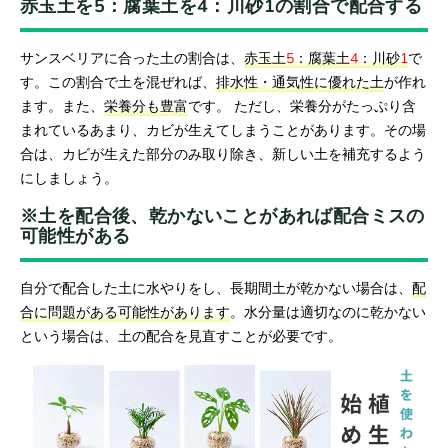
赤玉土を5：腐葉土を4：川砂1の割合で配合する
サンスベリアに合った土の割合は、
赤玉土
5
：腐葉土
4
：川砂
1
で
す。この割合で土を混ぜれば、
排水性・通気性に優れた土
が作れ
ます。また、
栄養分も豊富
です。 ただし、栄養分がたっぷり含
まれているあまり、カビが生えてしまうことがあります。その場
合は、カビが生えた部分のみ取り除き、新しい土を補充するよう
にしましょう。
※土を配合後、乾かないことがあれば配合ミスの
可能性がある
自分で配合した土に水やりをし、長期間土が乾かない場合は、
配
合に問題がある可能性があります
。水分量は適切なのに乾かない
という場合は、土の配合を見直すことが必要です。