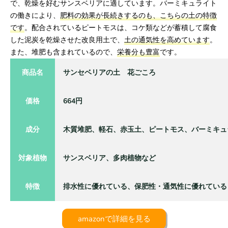
で、乾燥を好むサンスベリアに適しています。バーミキュライト
の働きにより、
肥料の効果が長続きするのも、こちらの土の特徴
です
。配合されているピートモスは、コケ類などが蓄積して腐食
した泥炭を乾燥させた改良用土で、
土の通気性を高めています
。
また、堆肥も含まれているので、
栄養分も豊富
です。
商品名
サンセベリアの土 花ごころ
価格
664円
成分
木質堆肥、軽石、赤玉土、ピートモス、バーミキュ
対象植物
サンスベリア、多肉植物など
特徴
排水性に優れている、保肥性・通気性に優れている
amazonで詳細を見る