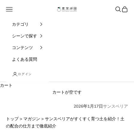
コンテンツへスキップ
東京寿園
メニュー
検索
カート
カテゴリ
シーンで探す
コンテンツ
よくある質問
ログイン
カート
カートが空です
2026年1月17日
サンスベリア
トップ
>
マガジン
>
サンスベリアがすくすく育つ土を紹介！土
の配合の仕方まで徹底紹介