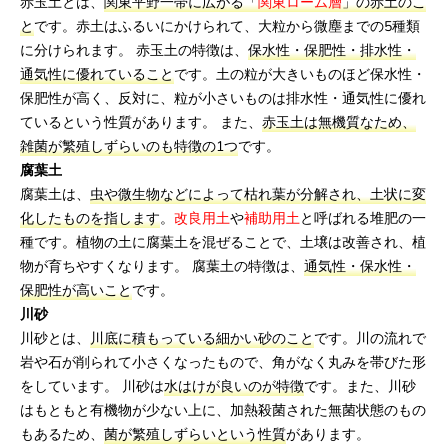
赤玉土とは、
関東平野一帯に広がる「
関東ローム層
」の赤土のこ
と
です。赤土はふるいにかけられて、大粒から微塵までの5種類
に分けられます。 赤玉土の特徴は、
保水性・保肥性・排水性・
通気性に優れていること
です。土の粒が大きいものほど保水性・
保肥性が高く、反対に、粒が小さいものは排水性・通気性に優れ
ているという性質があります。 また、
赤玉土は無機質なため、
雑菌が繁殖しずらいのも特徴の1つ
です。
腐葉土
腐葉土は、
虫や微生物などによって枯れ葉が分解され、土状に変
化したものを指します
。
改良用土
や
補助用土
と呼ばれる堆肥の一
種です。植物の土に腐葉土を混ぜることで、土壌は改善され、植
物が育ちやすくなります。 腐葉土の特徴は、
通気性・保水性・
保肥性が高いこと
です。
川砂
川砂とは、
川底に積もっている細かい砂のこと
です。川の流れで
岩や石が削られて小さくなったもので、角がなく丸みを帯びた形
をしています。 川砂は
水はけが良いのが特徴
です。また、川砂
はもともと有機物が少ない上に、加熱殺菌された無菌状態のもの
もあるため、
菌が繁殖しずらいという性質
があります。