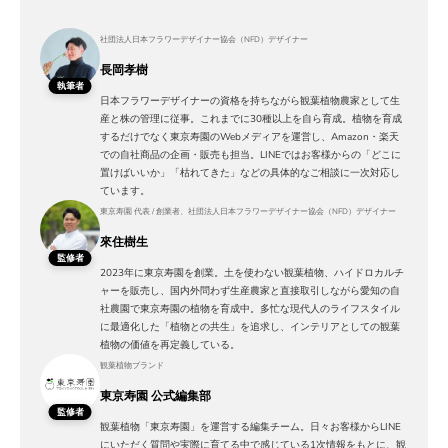
社団法人日本フラワーデザイナー協会（NFD）デザイナー
長岡孝樹
執筆者
日本フラワーデザイナーの資格を持ちながら観葉植物農家として生
産と株の管理に従事。これまでに30種以上を自ら育成。植物を育成
するだけでなく東京寿園のWebメディアを運営し、Amazon・楽天
での自社商品の企画・販売も担当。LINEではお客様からの「どこに
置けばいいか」「枯れてきた」などの具体的なご相談に一次対応し
ています。
東京寿園 代表 / 創業者、社団法人日本フラワーデザイナー協会（NFD）デザイナー
來住樹生
監修者
2023年に東京寿園を創業。土を使わない観葉植物、ハイドロカルチ
ャーを販売し、国内外問わず生産農家と直接取引しながら愛知の自
社農園で東京寿園の植物を育成中。多忙な現代人のライフスタイル
に最適化した「植物との共生」を追求し、インテリアとしての観葉
植物の価値を再定義している。
観葉植物ブランド
東京寿園 公式編集部
監修者
観葉植物「東京寿園」を運営する編集チーム。日々お客様からLINE
にいただく質問や実際に育てる中で感じている1次情報をもとに、観