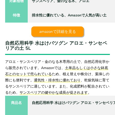
対象植物
サンスベリア、金のなる木、アロエ
特徴
排水性に優れている、Amazonで人気が高い土
amazonで詳細を見る
自然応用科学 水はけバツグン アロエ・サンセベ
リアの土 5L
アロエ・サンスベリア・金のなる木専用の土で、自然応用化学か
ら販売されています。Amazonでは、
土単品もしくは小さな鉢底
石とのセットで売られている
ため、植え替えや株分け、葉挿しの
際にも便利です。
通気性・排水性に優れており
、乾燥気味に育て
るサンスベリアに適しています。また、化成肥料が配合されてい
るため、
サンスベリアの健やかな成長が促されます
。
商品名
自然応用科学 水はけバツグン アロエ・サンセベリア