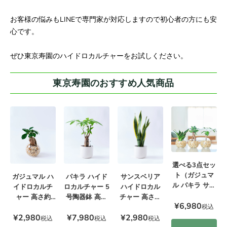
お客様の悩みもLINEで専門家が対応しますので初心者の方にも安
心です。
ぜひ東京寿園のハイドロカルチャーをお試しください。
東京寿園のおすすめ人気商品
選べる3点セッ
ト（ガジュマ
ガジュマル ハ
サンスベリア
パキラ ハイド
ル パキラ サン
イドロカルチ
ハイドロカル
ロカルチャー 5
スベリア）
ャー 高さ約
チャー 高さ約
号陶器鉢 高さ
¥6,980
20cm
20cm
約55cm
税込
¥2,980
¥2,980
¥7,980
税込
税込
税込