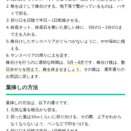
根をほぐして株分けする。地下茎で繋がっているものは、ハサ
ミで切る。
切り口を日陰で半日～1日乾燥させる。
鉢底ネット、鉢底石を敷いた新しい鉢に、3分の1～2分の1ま
で土を入れる。
株分けしたサンスベリアがぐらつかないように、やや深めに植
える。
サンスベリアの周りに土を足す。
株分けを行うのに適切な時期は、
5月～8月
です。株分け後は、
数
日水やりを控えて、株を休ませましょう
。その後は、通常通りの
お世話に戻します。
葉挿しの方法
葉挿しの方法は、以下の通りです。
元気な葉を根元から切る。
切った葉は10㎝くらいに切り分ける。その際、上下がわから
なくならないよう、ペンなどで印をつける。
切り口を日陰で半日～1日乾燥させる。