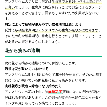
アンスリウムの切り戻し剪定は
生育期である5月～7月上旬に行う
と良い
でしょう。生育期に剪定を行うことで剪定によるダメージ
を抑えることができます。回復もしやすいため失敗が少ないで
す。
剪定によって植物が傷みやすい酷暑期間は避けよう
反対に
冬や酷暑期間はアンスリウムの生育が緩やかになります
。
そのため冬や酷暑期間に剪定を行うとそのまま弱ってしまうこと
があるため避けるようにしましょう。
花がら摘みの適期
次に花がら摘みの適期について解説いたします。
通常は花が咲いている5〜8月
アンスリウムは5月～8月にかけて花を咲かせます。そのため基本
的には花が咲いている開花期に花がら摘みを行います。
肉穂花序が黄色→緑色になり始めたら
アンスリウムの花の中心には
肉穂花序
(正確にはこの部分が花)と
呼ばれる器官があります。この部分が黄色から緑色になったタイ
ミングを見計らって花を摘むようにしましょう。