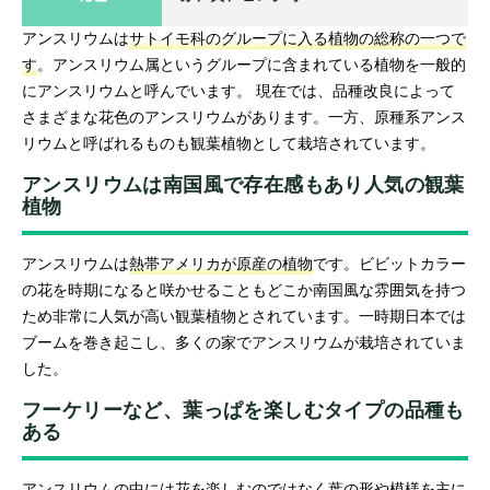
アンスリウムは
サトイモ科のグループに入る植物の総称の一つで
す
。アンスリウム属というグループに含まれている植物を一般的
にアンスリウムと呼んでいます。 現在では、品種改良によって
さまざまな花色のアンスリウムがあります。一方、原種系アンス
リウムと呼ばれるものも観葉植物として栽培されています。
アンスリウムは南国風で存在感もあり人気の観葉
植物
アンスリウムは
熱帯アメリカが原産の植物
です。ビビットカラー
の花を時期になると咲かせることもどこか南国風な雰囲気を持つ
ため非常に人気が高い観葉植物とされています。一時期日本では
ブームを巻き起こし、多くの家でアンスリウムが栽培されていま
した。
フーケリーなど、葉っぱを楽しむタイプの品種も
ある
アンスリウムの中には
花を楽しむのではなく葉の形や模様を主に