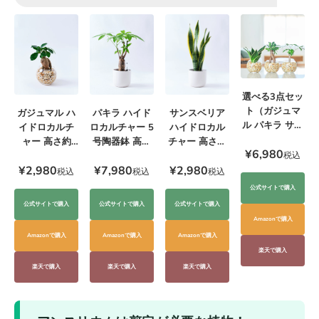
選べる3点セッ
ト（ガジュマ
ガジュマル ハ
サンスベリア
パキラ ハイド
ル パキラ サン
イドロカルチ
ハイドロカル
ロカルチャー 5
スベリア）
ャー 高さ約
チャー 高さ約
号陶器鉢 高さ
¥6,980
20cm
20cm
約55cm
税込
¥2,980
¥2,980
¥7,980
税込
税込
税込
公式サイトで購入
公式サイトで購入
公式サイトで購入
公式サイトで購入
Amazonで購入
Amazonで購入
Amazonで購入
Amazonで購入
楽天で購入
楽天で購入
楽天で購入
楽天で購入