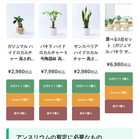
選べる3点セッ
ト（ガジュマ
ガジュマル ハ
サンスベリア
パキラ ハイド
ル パキラ サン
イドロカルチ
ハイドロカル
ロカルチャー 5
スベリア）
ャー 高さ約
チャー 高さ約
号陶器鉢 高さ
¥6,980
20cm
20cm
約55cm
税込
¥2,980
¥2,980
¥7,980
税込
税込
税込
公式サイトで購入
公式サイトで購入
公式サイトで購入
公式サイトで購入
Amazonで購入
Amazonで購入
Amazonで購入
Amazonで購入
楽天で購入
楽天で購入
楽天で購入
楽天で購入
アンスリウムの剪定に必要なもの