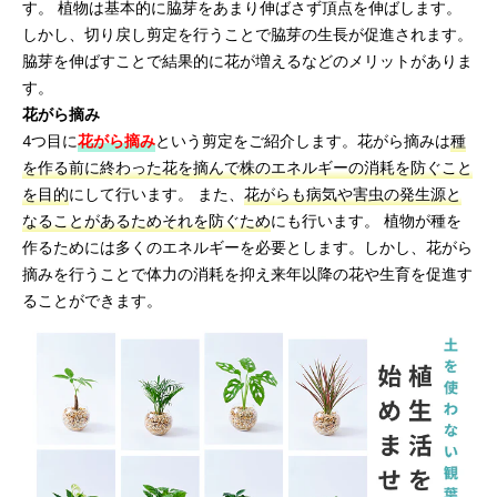
す。 植物は基本的に脇芽をあまり伸ばさず頂点を伸ばします。
しかし、切り戻し剪定を行うことで脇芽の生長が促進されます。
脇芽を伸ばすことで結果的に花が増えるなどのメリットがありま
す。
花がら摘み
4つ目に
花がら摘み
という剪定をご紹介します。花がら摘みは
種
を作る前に終わった花を摘んで株のエネルギーの消耗を防ぐこと
を目的
にして行います。 また、
花がらも病気や害虫の発生源と
なることがあるためそれを防ぐため
にも行います。 植物が種を
作るためには多くのエネルギーを必要とします。しかし、花がら
摘みを行うことで体力の消耗を抑え来年以降の花や生育を促進す
ることができます。