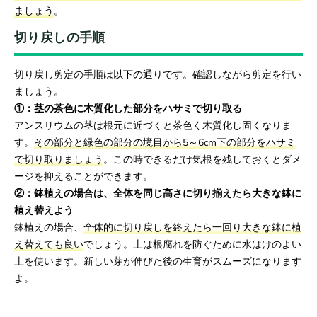
ましょう
。
切り戻しの手順
切り戻し剪定の手順は以下の通りです。確認しながら剪定を行い
ましょう。
①：茎の茶色に木質化した部分をハサミで切り取る
アンスリウムの茎は根元に近づくと茶色く木質化し固くなりま
す。
その部分と緑色の部分の境目から5～6cm下の部分をハサミ
で切り取りましょう
。この時できるだけ気根を残しておくとダメ
ージを抑えることができます。
②：鉢植えの場合は、全体を同じ高さに切り揃えたら大きな鉢に
植え替えよう
鉢植えの場合、
全体的に切り戻しを終えたら一回り大きな鉢に植
え替えても良い
でしょう。土は根腐れを防ぐために水はけのよい
土を使います。新しい芽が伸びた後の生育がスムーズになります
よ。