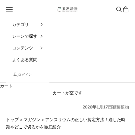
コンテンツへスキップ
東京寿園
メニュー
検索
カート
カテゴリ
シーンで探す
コンテンツ
よくある質問
ログイン
カート
カートが空です
2026年1月17日
観葉植物
トップ
>
マガジン
>
アンスリウムの正しい剪定方法！適した時
期やどこで切るかを徹底紹介