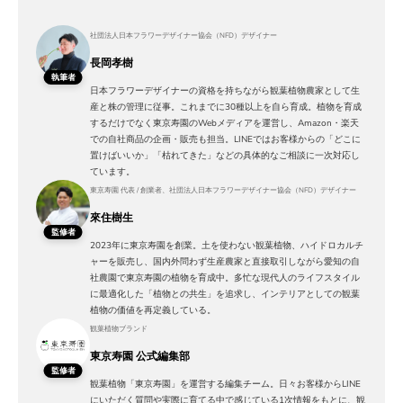
社団法人日本フラワーデザイナー協会（NFD）デザイナー
長岡孝樹
執筆者
日本フラワーデザイナーの資格を持ちながら観葉植物農家として生
産と株の管理に従事。これまでに30種以上を自ら育成。植物を育成
するだけでなく東京寿園のWebメディアを運営し、Amazon・楽天
での自社商品の企画・販売も担当。LINEではお客様からの「どこに
置けばいいか」「枯れてきた」などの具体的なご相談に一次対応し
ています。
東京寿園 代表 / 創業者、社団法人日本フラワーデザイナー協会（NFD）デザイナー
來住樹生
監修者
2023年に東京寿園を創業。土を使わない観葉植物、ハイドロカルチ
ャーを販売し、国内外問わず生産農家と直接取引しながら愛知の自
社農園で東京寿園の植物を育成中。多忙な現代人のライフスタイル
に最適化した「植物との共生」を追求し、インテリアとしての観葉
植物の価値を再定義している。
観葉植物ブランド
東京寿園 公式編集部
監修者
観葉植物「東京寿園」を運営する編集チーム。日々お客様からLINE
にいただく質問や実際に育てる中で感じている1次情報をもとに、観