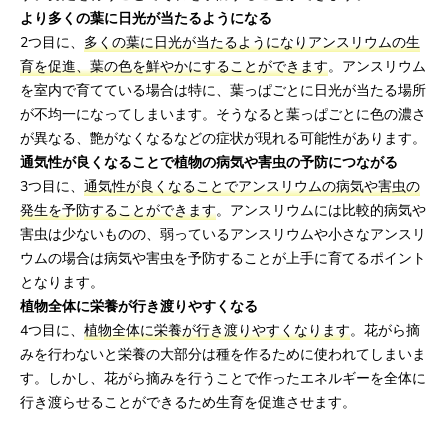
より多くの葉に日光が当たるようになる
2つ目に、
多くの葉に日光が当たるようになりアンスリウムの生
育を促進、葉の色を鮮やかにすることができます
。アンスリウム
を室内で育てている場合は特に、葉っぱごとに日光が当たる場所
が不均一になってしまいます。そうなると葉っぱごとに色の濃さ
が異なる、艶がなくなるなどの症状が現れる可能性があります。
通気性が良くなることで植物の病気や害虫の予防につながる
3つ目に、
通気性が良くなることでアンスリウムの病気や害虫の
発生を予防することができます
。アンスリウムには比較的病気や
害虫は少ないものの、弱っているアンスリウムや小さなアンスリ
ウムの場合は病気や害虫を予防することが上手に育てるポイント
となります。
植物全体に栄養が行き渡りやすくなる
4つ目に、
植物全体に栄養が行き渡りやすくなります
。花がら摘
みを行わないと栄養の大部分は種を作るために使われてしまいま
す。しかし、花がら摘みを行うことで作ったエネルギーを全体に
行き渡らせることができるため生育を促進させます。