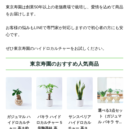
東京寿園は創業50年以上の老舗農場で栽培し、愛情を込めて商品
をお届けします。
お客様の悩みもLINEで専門家が対応しますので初心者の方にも安
心です。
ぜひ東京寿園のハイドロカルチャーをお試しください。
東京寿園のおすすめ人気商品
選べる3点セッ
ト（ガジュマ
ガジュマル ハ
サンスベリア
パキラ ハイド
ル パキラ サン
イドロカルチ
ハイドロカル
ロカルチャー 5
スベリア）
ャー 高さ約
チャー 高さ約
号陶器鉢 高さ