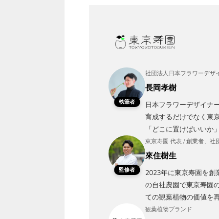
社団法人日本フラワーデザイ
長岡孝樹
執筆者
日本フラワーデザイナ
育成するだけでなく東京
「どこに置けばいいか
東京寿園 代表 / 創業者
來住樹生
監修者
2023年に東京寿園を
の自社農園で東京寿園
ての観葉植物の価値を
観葉植物ブランド