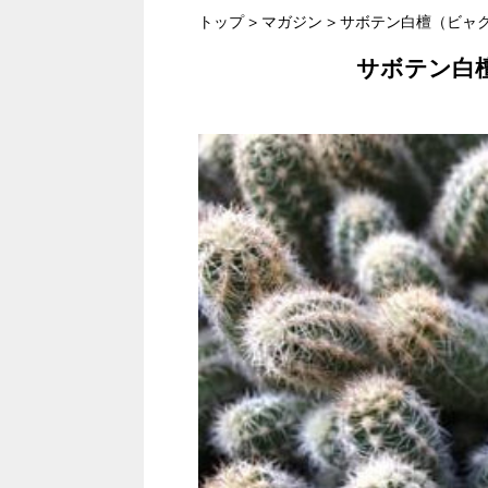
トップ
>
マガジン
>
サボテン白檀（ビャ
サボテン白