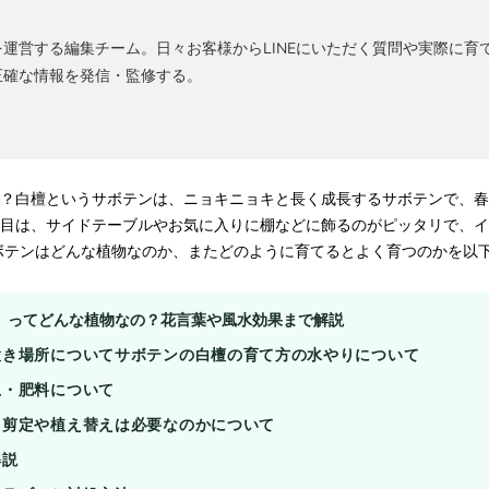
運営する編集チーム。日々お客様からLINEにいただく質問や実際に育
正確な情報を発信・監修する。
？白檀というサボテンは、ニョキニョキと長く成長するサボテンで、春
目は、サイドテーブルやお気に入りに棚などに飾るのがピッタリで、イ
ボテンはどんな植物なのか、またどのように育てるとよく育つのかを以
）ってどんな植物なの？花言葉や風水効果まで解説
置き場所について
サボテンの白檀の育て方の水やりについて
土・肥料について
ら剪定や植え替えは必要なのかについて
解説