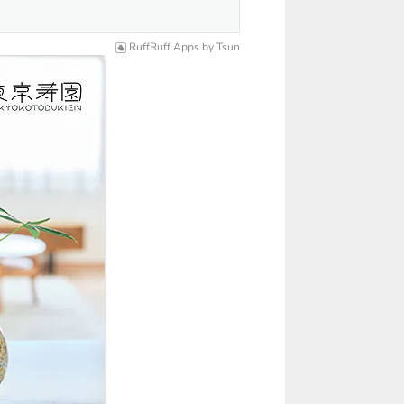
RuffRuff Apps
by
Tsun