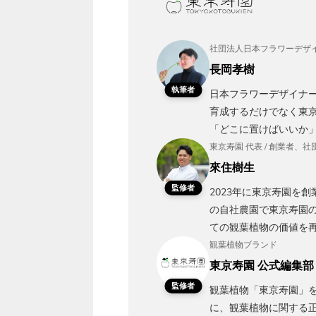
社団法人日本フラワーデザイ
長岡孝樹
執筆者
日本フラワーデザイナ
育成するだけでなく東京
「どこに置けばいいか
東京寿園 代表 / 創業者
來住樹生
監修者
2023年に東京寿園を
の自社農園で東京寿園
ての観葉植物の価値を
観葉植物ブランド
東京寿園 公式編集部
監修者
観葉植物「東京寿園」を
に、観葉植物に関する