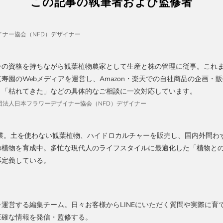
この記事の執筆者および監修者
ナー協会（NFD）デザイナー
ーの資格を持ちながら観葉植物農家として生産と株の管理に従事。これま
寿園のWebメディアを運営し、Amazon・楽天での自社商品の企画・販
」「枯れてきた」などの具体的なご相談に一次対応しています。
、社団法人日本フラワーデザイナー協会（NFD）デザイナー
創業。土を使わない観葉植物、ハイドロカルチャーを販売し、国内外問わ
の植物を育成中。多忙な現代人のライフスタイルに最適化した「植物と
再定義している。
運営する編集チーム。日々お客様からLINEにいただく質問や実際に育
正確な情報を発信・監修する。