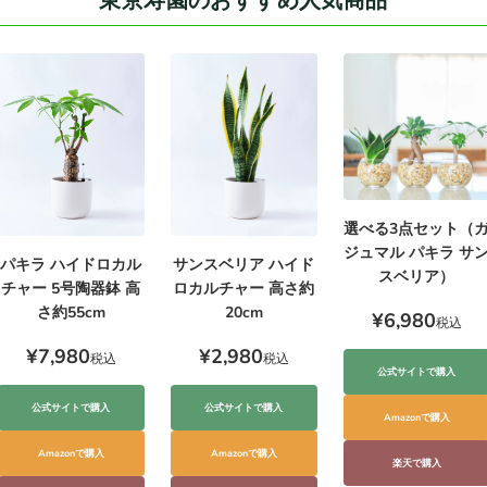
東京寿園のおすすめ人気商品
選べる3点セット（
ジュマル パキラ サ
サンスベリア ハイド
パキラ ハイドロカル
スベリア）
ロカルチャー 高さ約
チャー 5号陶器鉢 高
20cm
さ約55cm
¥6,980
税込
¥2,980
¥7,980
税込
税込
公式サイトで購入
公式サイトで購入
公式サイトで購入
Amazonで購入
Amazonで購入
Amazonで購入
楽天で購入