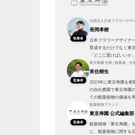
社団法人日本フラワーデザイ
長岡孝樹
執筆者
日本フラワーデザイナ
育成するだけでなく東京
「どこに置けばいいか
東京寿園 代表 / 創業者
來住樹生
監修者
2023年に東京寿園を
の自社農園で東京寿園
ての観葉植物の価値を
観葉植物ブランド
東京寿園 公式編集部
監修者
観葉植物「東京寿園」を
に、観葉植物に関する