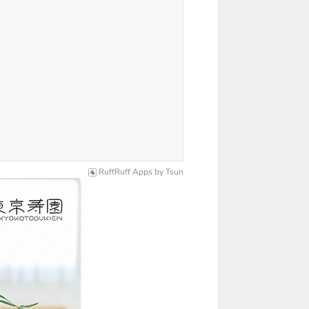
RuffRuff Apps
by
Tsun