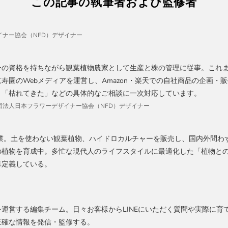
この記事の執筆者および監修者
ナー協会（NFD）デザイナー
ーの資格を持ちながら観葉植物農家として生産と株の管理に従事。これま
寿園のWebメディアを運営し、Amazon・楽天での自社商品の企画・販
」「枯れてきた」などの具体的なご相談に一次対応しています。
、社団法人日本フラワーデザイナー協会（NFD）デザイナー
創業。土を使わない観葉植物、ハイドロカルチャーを販売し、国内外問わ
の植物を育成中。多忙な現代人のライフスタイルに最適化した「植物と
再定義している。
運営する編集チーム。日々お客様からLINEにいただく質問や実際に育
正確な情報を発信・監修する。