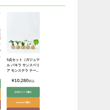
ガ
ン
5点セット（ガジュマ
ル パキラ サンスベリ
ア モンステラ テーブ
ルヤシ）ハイドロカ
¥10,280
ルチャー
税込
公式サイトで購入
Amazonで購入