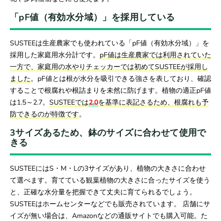
「pF値（有効水分域）」を採用している
SUSTEEは生産農家でも使われている「pF値（有効水分域）」を
採用した家庭用水分計です。
pF値は生産農家では利用されていた
一方で、家庭用の水やりチェッカーでは初めてSUSTEEが採用し
ました
。pF値とは根が水分を吸引できる強さを表しており、確認
することで根腐れや根詰まりを未然に防げます。植物の適正pF値
は1.5～2.7。
SUSTEEでは
2.0
を基準に表記さるため、根腐れも予
防できるのが特徴です
。
3サイズあるため、鉢のサイズに合わせて使用で
きる
SUSTEEにはS・M・Lの3サイズがあり、植物の大きさに合わせ
て選べます。育てている観葉植物の大きさに合ったサイズを使う
と、正確な水分量を把握できて丈夫に育てられるでしょう。
SUSTEEはホームセンターなどでも販売されています。 店舗にサ
イズが無い場合は、Amazonなどの通販サイトでも購入可能。た