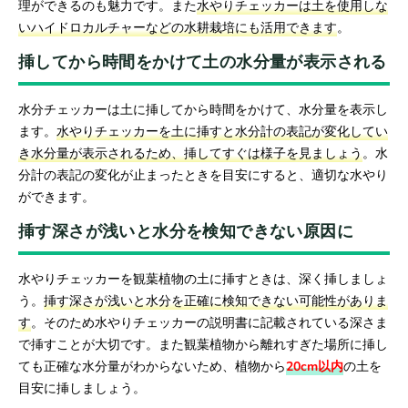
理ができるのも魅力です。また
水やりチェッカーは土を使用しな
いハイドロカルチャーなどの水耕栽培にも活用できます
。
挿してから時間をかけて土の水分量が表示される
水分チェッカーは土に挿してから時間をかけて、水分量を表示し
ます。
水やりチェッカーを土に挿すと水分計の表記が変化してい
き水分量が表示されるため、挿してすぐは様子を見ましょう
。水
分計の表記の変化が止まったときを目安にすると、適切な水やり
ができます。
挿す深さが浅いと水分を検知できない原因に
水やりチェッカーを観葉植物の土に挿すときは、深く挿しましょ
う。
挿す深さが浅いと水分を正確に検知できない可能性がありま
す
。そのため水やりチェッカーの説明書に記載されている深さま
で挿すことが大切です。また観葉植物から離れすぎた場所に挿し
ても正確な水分量がわからないため、植物から
20cm以内
の土を
目安に挿しましょう。