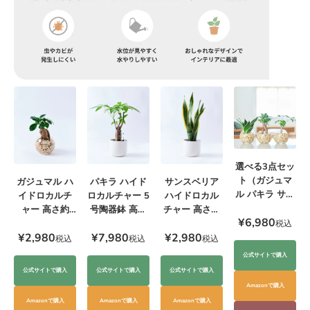
選べる3点セッ
ト（ガジュマ
ガジュマル ハ
サンスベリア
パキラ ハイド
ル パキラ サン
イドロカルチ
ハイドロカル
ロカルチャー 5
スベリア）
ャー 高さ約
チャー 高さ約
号陶器鉢 高さ
¥6,980
20cm
20cm
約55cm
税込
¥2,980
¥2,980
¥7,980
税込
税込
税込
公式サイトで購入
公式サイトで購入
公式サイトで購入
公式サイトで購入
Amazonで購入
Amazonで購入
Amazonで購入
Amazonで購入