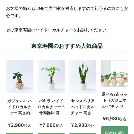
お客様の悩みもLINEで専門家が対応しますので初心者の方にも安
心です。
ぜひ東京寿園のハイドロカルチャーをお試しください。
東京寿園のおすすめ人気商品
選べる3点セッ
ト（ガジュマ
ガジュマル ハ
サンスベリア
パキラ ハイド
ル パキラ サン
イドロカルチ
ハイドロカル
ロカルチャー 5
スベリア）
ャー 高さ約
チャー 高さ約
号陶器鉢 高さ
¥6,980
20cm
20cm
約55cm
税込
¥2,980
¥2,980
¥7,980
税込
税込
税込
公式サイトで購入