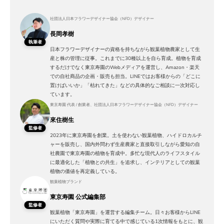
社団法人日本フラワーデザイナー協会（NFD）デザイナー
長岡孝樹
執筆者
日本フラワーデザイナーの資格を持ちながら観葉植物農家として生
産と株の管理に従事。これまでに30種以上を自ら育成。植物を育成
するだけでなく東京寿園のWebメディアを運営し、Amazon・楽天
での自社商品の企画・販売も担当。LINEではお客様からの「どこに
置けばいいか」「枯れてきた」などの具体的なご相談に一次対応し
ています。
東京寿園 代表 / 創業者、社団法人日本フラワーデザイナー協会（NFD）デザイナー
來住樹生
監修者
2023年に東京寿園を創業。土を使わない観葉植物、ハイドロカルチ
ャーを販売し、国内外問わず生産農家と直接取引しながら愛知の自
社農園で東京寿園の植物を育成中。多忙な現代人のライフスタイル
に最適化した「植物との共生」を追求し、インテリアとしての観葉
植物の価値を再定義している。
観葉植物ブランド
東京寿園 公式編集部
監修者
観葉植物「東京寿園」を運営する編集チーム。日々お客様からLINE
にいただく質問や実際に育てる中で感じている1次情報をもとに、観