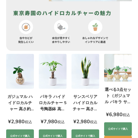
選べる3点セッ
ト（ガジュマ
ガジュマル ハ
サンスベリア
パキラ ハイド
ル パキラ サン
イドロカルチ
ハイドロカル
ロカルチャー 5
スベリア）
ャー 高さ約
チャー 高さ約
号陶器鉢 高さ
¥6,980
20cm
20cm
約55cm
税込
¥2,980
¥2,980
¥7,980
税込
税込
税込
公式サイトで購入
公式サイトで購入
公式サイトで購入
公式サイトで購入