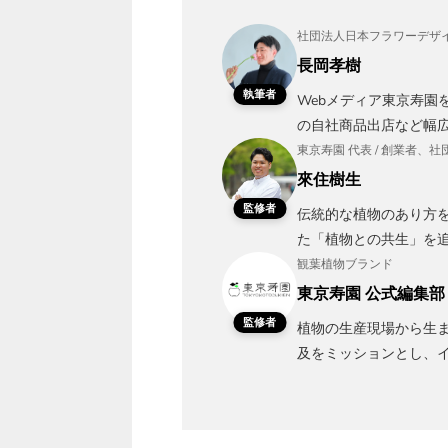
社団法人日本フラワーデザイ
長岡孝樹
執筆者
Webメディア東京寿園
の自社商品出店など幅
東京寿園 代表 / 創業者
來住樹生
監修者
伝統的な植物のあり方
た「植物との共生」を
観葉植物ブランド
東京寿園 公式編集部
監修者
植物の生産現場から生
及をミッションとし、