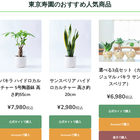
東京寿園のおすすめ人気商品
選べる3点セット（
ジュマル パキラ サ
サンスベリア ハイド
パキラ ハイドロカル
スベリア）
ロカルチャー 高さ約
チャー 5号陶器鉢 高
20cm
さ約55cm
¥6,980
税込
¥2,980
¥7,980
税込
税込
公式サイトで購入
公式サイトで購入
公式サイトで購入
Amazonで購入
Amazonで購入
Amazonで購入
楽天で購入