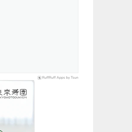
RuffRuff Apps
by
Tsun