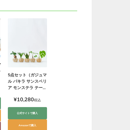
ガ
ン
5点セット（ガジュマ
ル パキラ サンスベリ
ア モンステラ テーブ
ルヤシ）ハイドロカ
¥10,280
ルチャー
税込
公式サイトで購入
Amazonで購入