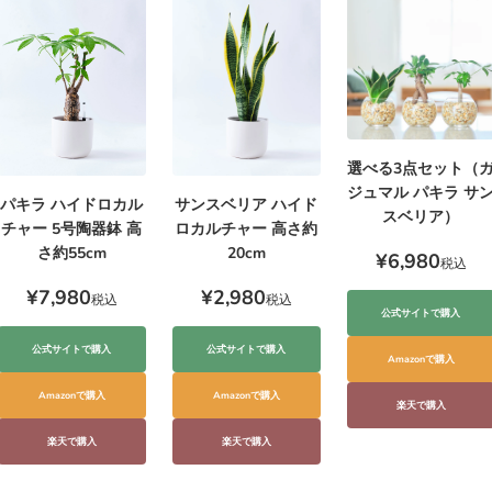
選べる3点セット（
ジュマル パキラ サ
サンスベリア ハイド
パキラ ハイドロカル
スベリア）
ロカルチャー 高さ約
チャー 5号陶器鉢 高
20cm
さ約55cm
¥6,980
税込
¥2,980
¥7,980
税込
税込
公式サイトで購入
公式サイトで購入
公式サイトで購入
Amazonで購入
Amazonで購入
Amazonで購入
楽天で購入
楽天で購入
楽天で購入