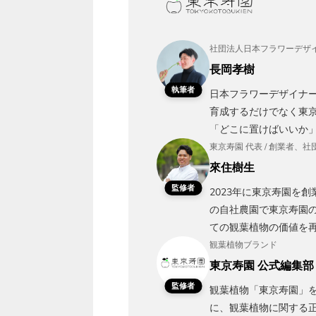
社団法人日本フラワーデザイ
長岡孝樹
執筆者
日本フラワーデザイナ
育成するだけでなく東京
「どこに置けばいいか
東京寿園 代表 / 創業者
來住樹生
監修者
2023年に東京寿園を
の自社農園で東京寿園
ての観葉植物の価値を
観葉植物ブランド
東京寿園 公式編集部
監修者
観葉植物「東京寿園」を
に、観葉植物に関する