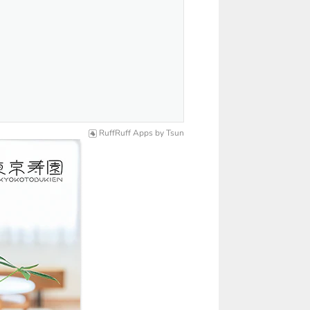
RuffRuff Apps
by
Tsun