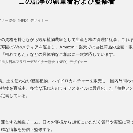
この記事の執筆者および監修者
ナー協会（NFD）デザイナー
ーの資格を持ちながら観葉植物農家として生産と株の管理に従事。これま
寿園のWebメディアを運営し、Amazon・楽天での自社商品の企画・販
」「枯れてきた」などの具体的なご相談に一次対応しています。
、社団法人日本フラワーデザイナー協会（NFD）デザイナー
創業。土を使わない観葉植物、ハイドロカルチャーを販売し、国内外問わ
の植物を育成中。多忙な現代人のライフスタイルに最適化した「植物と
再定義している。
運営する編集チーム。日々お客様からLINEにいただく質問や実際に育
正確な情報を発信・監修する。